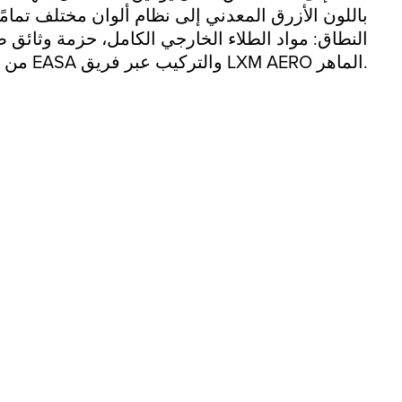
باللون الأزرق المعدني إلى نظام ألوان مختلف تمامً
وفقًا للجزء 21.J من EASA والتركيب عبر فريق LXM AERO الماهر.