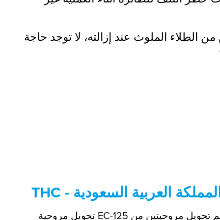
 من الطلاء الملوث عند إزالته، لا توجد حاجة
 المملكة العربية السعودية
تحويل مروحية EC-125 إلى طلاء خاص. خلال يومين فقط لكل منهما، تم تحويل مروحيتين من THC